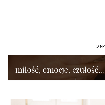
O N
miłość, emocje, czułość...