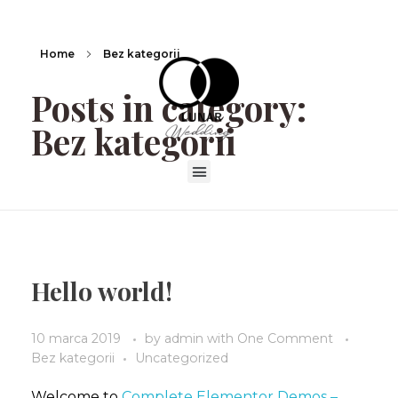
Home
Bez kategorii
Posts in category:
Bez kategorii
Hello world!
10 marca 2019
by
admin
with
One Comment
Bez kategorii
Uncategorized
Welcome to
Complete Elementor Demos –